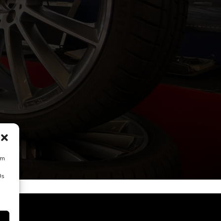
um
Ds