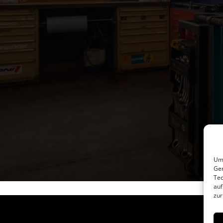
Um 
Ger
Tec
auf
zur