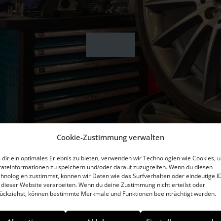
Cookie-Zustimmung verwalten
dir ein optimales Erlebnis zu bieten, verwenden wir Technologien wie Cookies, 
äteinformationen zu speichern und/oder darauf zuzugreifen. Wenn du diesen
hnologien zustimmst, können wir Daten wie das Surfverhalten oder eindeutige I
 dieser Website verarbeiten. Wenn du deine Zustimmung nicht erteilst oder
ückziehst, können bestimmte Merkmale und Funktionen beeinträchtigt werden.